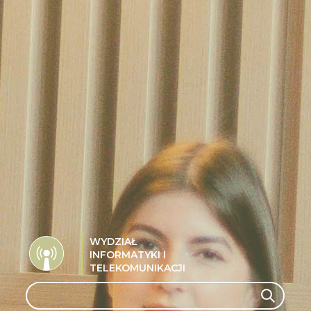
WYDZIAŁ
INFORMATYKI I
TELEKOMUNIKACJI
Search
Search