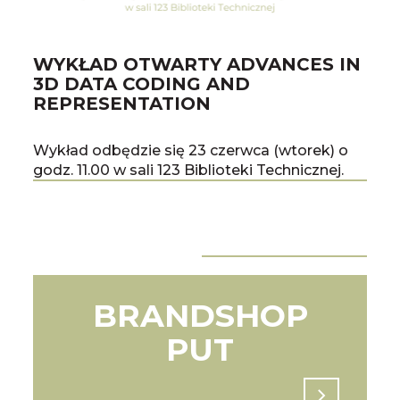
WYKŁAD OTWARTY ADVANCES IN
ST
3D DATA CODING AND
NA
REPRESENTATION
Stud
Wykład odbędzie się 23 czerwca (wtorek) o
spek
godz. 11.00 w sali 123 Biblioteki Technicznej.
fina
2025
(Chi
Wszystkie Aktualności
Pop
Na
BRANDSHOP
PUT