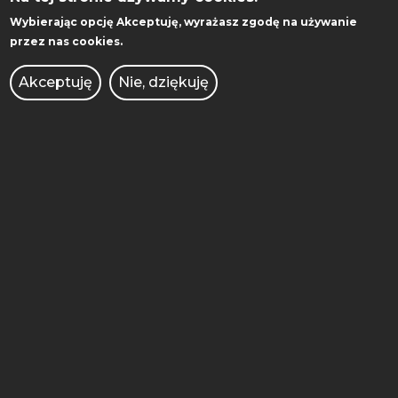
CENTRUM SPRAW STUDENCKICH
Wybierając opcję
Akceptuję
, wyrażasz zgodę na używanie
ADMINISTRACJA
przez nas cookies.
BIBLIOTEKA
Akceptuję
Nie, dziękuję
WYDAWNICTWO
WSPÓŁPRACA
MIĘDZYNARODOWA
AKADEMICKI INKUBATOR
PRZEDSIĘBIORCZOŚCI
POLITECHNIKA INNOWACJE
KONKURSY DLA NAUCZYCIELI
OFERTY PRACY
ZAMÓWIENIA PUBLICZNE
INTRANET
BRANDSHOP
BIURO DS. OSÓB
NIEPEŁNOSPRAWNYCH