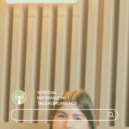
WYDZIAŁ
INFORMATYKI I
TELEKOMUNIKACJI
Search
Search