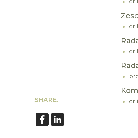
dr 
Zesp
dr 
Rada
dr 
Rada
pro
Komi
SHARE:
dr 