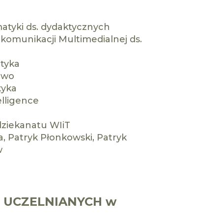
matyki ds. dydaktycznych
komunikacji Multimedialnej ds.
atyka
two
tyka
elligence
dziekanatu WIiT
a, Patryk Płonkowski, Patryk
w
H UCZELNIANYCH w