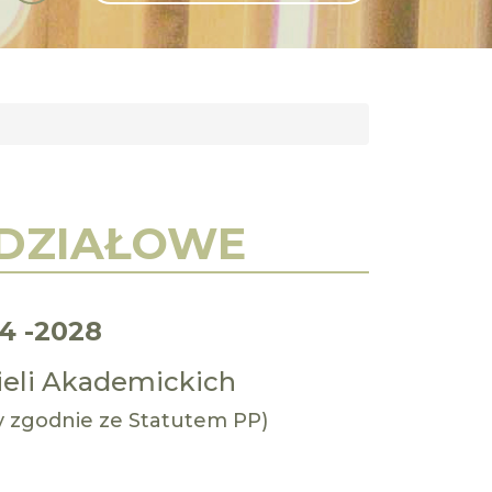
GLI
SH
YDZIAŁOWE
4 -2028
ieli Akademickich
cy zgodnie ze Statutem PP)