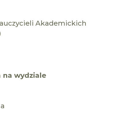
Nauczycieli Akademickich
)
 na wydziale
ia