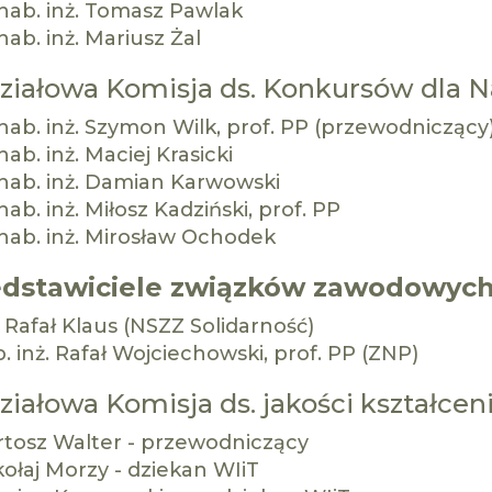
hab. inż. Tomasz Pawlak
hab. inż. Mariusz Żal
iałowa Komisja ds. Konkursów dla 
hab. inż. Szymon Wilk, prof. PP (przewodniczący
hab. inż. Maciej Krasicki
 hab. inż. Damian Karwowski
hab. inż. Miłosz Kadziński, prof. PP
hab. inż. Mirosław Ochodek
edstawiciele związków zawodowych
. Rafał Klaus (NSZZ Solidarność)
. inż. Rafał Wojciechowski, prof. PP (ZNP)
iałowa Komisja ds. jakości kształcen
rtosz Walter - przewodniczący
ołaj Morzy - dziekan WIiT