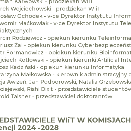
mian Karwowski - prodziekan WIiT
rek Wojciechowski - prodziekan WIiT
rosław Ochodek - v-ce Dyrektor Instytutu Infor
awomir Maćkowiak - v-ce Dyrektor Instytutu Tele
daktycznych
rcin Rodziewicz - opiekun kierunku Teleinform
riusz Żal - opiekun kierunku Cyberbezpieczeńs
otr Formanowicz - opiekun kierunku Bioinforma
ciech Kotłowski - opiekun kierunki Artificial Int
osz Kadziński - opiekun kierunku Informatyka
tarzyna Małkowska - kierownik administracyjny 
cja Awiżeń, Jan Podborowski, Natalia Grzebowsk
iejewski, Rishi Dixit - przedstawiciele studentó
told Taisner - przedstawiciel doktorantów
EDSTAWICIELE WIiT W KOMISJAC
ncji 2024 -2028