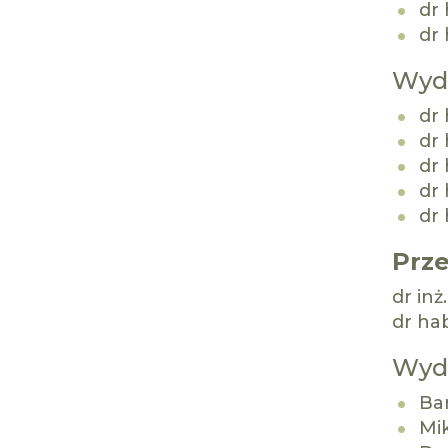
dr 
dr 
Wydz
dr 
dr 
dr
dr 
dr 
Prz
dr inż
dr hab
Wydz
Ba
Mik