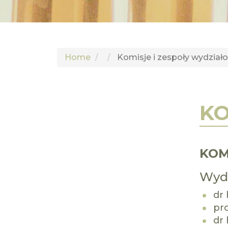
Home
Komisje i zespoły wydział
KO
KOM
Wydz
dr 
pro
dr 