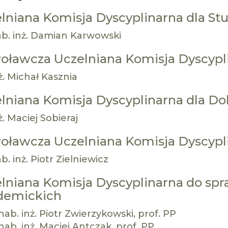
lniana Komisja Dyscyplinarna dla S
hab. inż. Damian Karwowski
ławcza Uczelniana Komisja Dyscypl
nż. Michał Kasznia
lniana Komisja Dyscyplinarna dla D
nż. Maciej Sobieraj
ławcza Uczelniana Komisja Dyscypl
ab. inż. Piotr Zielniewicz
lniana Komisja Dyscyplinarna do spr
demickich
hab. inż. Piotr Zwierzykowski, prof. PP
hab. inż. Maciej Antczak, prof. PP