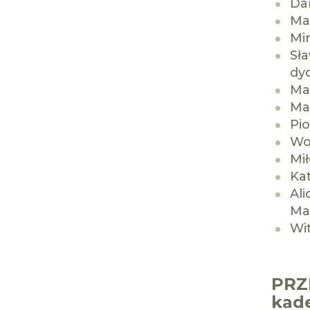
Da
Ma
Mi
Sł
dy
Ma
Ma
Pi
Woj
Mił
Ka
Ali
Mac
Wi
PRZ
kade