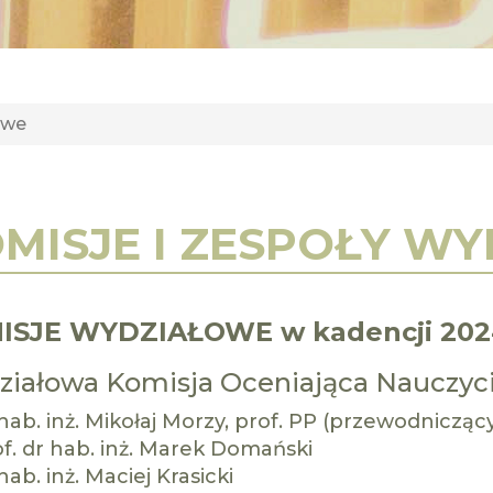
owe
MISJE I ZESPOŁY W
ISJE WYDZIAŁOWE w kadencji 202
iałowa Komisja Oceniająca Nauczyc
hab. inż. Mikołaj Morzy, prof. PP (przewodniczą
f. dr hab. inż. Marek Domański
hab. inż. Maciej Krasicki