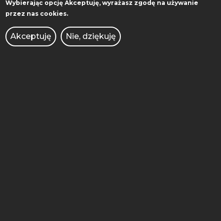
Wybierając opcję
Akceptuję
, wyrażasz zgodę na używanie
przez nas cookies.
Ul. Piotrowo 3,
61-138 Poznań
Akceptuję
Nie, dziękuję
WYDZIAŁ
KIERUNKI STUDIÓW
REKRUTACJA
WYDZIAŁY
SZKOŁA DOKTORSKA
CENTRUM SPRAW STUDENCKICH
ADMINISTRACJA
BIBLIOTEKA
WYDAWNICTWO
WSPÓŁPRACA
MIĘDZYNARODOWA
AKADEMICKI INKUBATOR