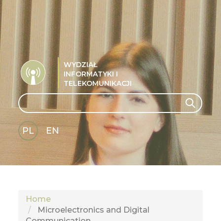
WYDZIAŁ
INFORMATYKI I
TELEKOMUNIKACJI
Search
Search
PL
EN
GLI
SH
Home
Microelectronics and Digital
Communication