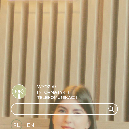
WYDZIAŁ
INFORMATYKI I
TELEKOMUNIKACJI
Search
Search
PL
EN