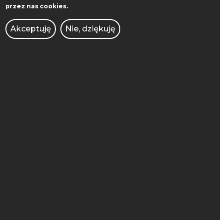
przez nas cookies.
BIBLIOTEKA
WYDAWNICTWO
Akceptuję
Nie, dziękuję
WSPÓŁPRACA
MIĘDZYNARODOWA
AKADEMICKI INKUBATOR
PRZEDSIĘBIORCZOŚCI
POLITECHNIKA INNOWACJE
KONKURSY DLA NAUCZYCIELI
OFERTY PRACY
ZAMÓWIENIA PUBLICZNE
INTRANET
BRANDSHOP
BIURO DS. OSÓB
NIEPEŁNOSPRAWNYCH
UCZELNIANE CENTRUM KULTURY