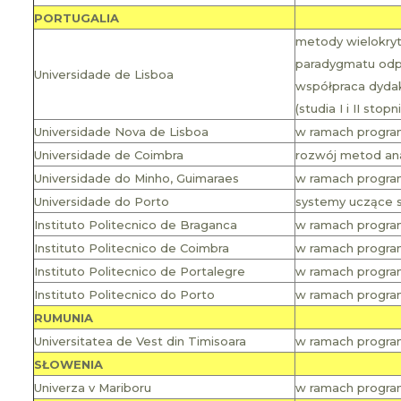
PORTUGALIA
metody wielokry
paradygmatu odpo
Universidade de Lisboa
współpraca dyda
(studia I i II stopn
Universidade Nova de Lisboa
w ramach programu
Universidade de Coimbra
rozwój metod ana
Universidade do Minho, Guimaraes
w ramach programu 
Universidade do Porto
systemy uczące s
Instituto Politecnico de Braganca
w ramach programu
Instituto Politecnico de Coimbra
w ramach progra
Instituto Politecnico de Portalegre
w ramach programu
Instituto Politecnico do Porto
w ramach programu
RUMUNIA
Universitatea de Vest din Timisoara
w ramach programu
SŁOWENIA
Univerza v Mariboru
w ramach programu