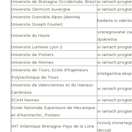
Universite de Bretagne Occidentale, Brest
w ramach programu
Universite Clermont Auvergne
w ramach program
Universite Grenoble Alpes (dawniej
badania w zakresi
Universite Joseph Fourier)
szeregowanie zad
Universite du Havre
dyskretna
Universite Lumiere Lyon 2
w ramach program
Universite de Poitiers
w ramach programu
Universite de Rennes
w ramach program
Universite de Tours, Ecole d’Ingenieurs
inteligentna eks
Polytechnique de Tours
Universite de Valenciennes et du Hainaut-
w ramach programu 
Cambresis
ECAM Rennes
w ramach programu
Ecole Nationale Superieure de Mecanique
w ramach programu
et d’Aerotechn., Poitiers
rozwój otwarte
IMT Atlantique Bretagne-Pays de la Loire
decyzji