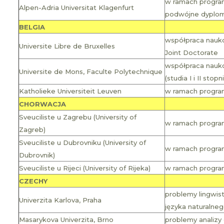
w ramach programu
Alpen-Adria Universitat Klagenfurt
podwójne dyplo
BELGIA
współpraca nauk
Universite Libre de Bruxelles
Joint Doctorate
współpraca nauk
Universite de Mons, Faculte Polytechnique
(studia I i II stopn
Katholieke Universiteit Leuven
w ramach programu
CHORWACJA
Sveuciliste u Zagrebu (University of
w ramach programu 
Zagreb)
Sveuciliste u Dubrovniku (University of
w ramach program
Dubrovnik)
Sveuciliste u Rijeci (University of Rijeka)
w ramach program
CZECHY
problemy lingwis
Univerzita Karlova, Praha
języka naturalne
Masarykova Univerzita, Brno
problemy analiz