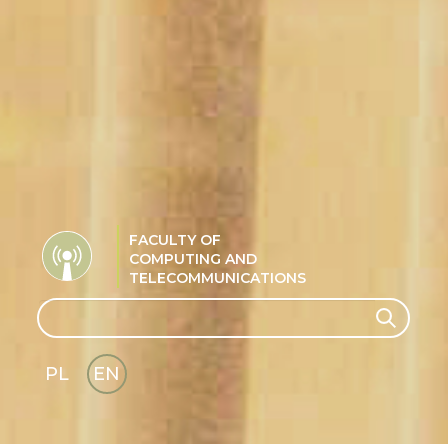
FACULTY OF
COMPUTING AND
TELECOMMUNICATIONS
Search
Search
PL
EN
GLI
SH