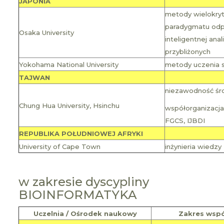
JAPONIA
metody wielokry
paradygmatu odp
Osaka University
inteligentnej ana
przybliżonych
Yokohama National University
metody uczenia s
TAJWAN
niezawodność śr
Chung Hua University, Hsinchu
współorganizacja
FGCS, IJBDI
REPUBLIKA POŁUDNIOWEJ AFRYKI
University of Cape Town
inżynieria wiedzy
w zakresie dyscypliny
BIOINFORMATYKA
Uczelnia / Ośrodek naukowy
Zakres wspó