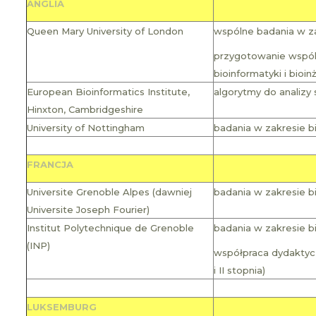
ANGLIA
Queen Mary University of London
wspólne badania w za
przygotowanie wspól
bioinformatyki i bioinż
European Bioinformatics Institute,
algorytmy do analizy
Hinxton, Cambridgeshire
University of Nottingham
badania w zakresie b
FRANCJA
Universite Grenoble Alpes (dawniej
badania w zakresie b
Universite Joseph Fourier)
Institut Polytechnique de Grenoble
badania w zakresie bi
(INP)
współpraca dydaktyc
i II stopnia)
LUKSEMBURG