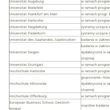
Universitat Augsburg
w ramach programu
Universitat Bielefeld
w ramach programu
Universitat Frankfurt am Main
w ramach progr. Er
Universitat Karlsruhe
w ramach programu
Universitat Magdeburg
systemy uczące s
Universitat Paderborn
systemy uczące s
Universitat des Saarlandes, Saarbrucken
badania w zakres
badania w zakres
Universitat Siegen
dydaktyczna w ra
stopnia)
Universitat Stuttgart
w ramach programu
Hochschule Karlsruhe
w ramach programu
grupowanie i kla
Hochschule Mittweida
dydaktyczna w ram
stopnia)
Hochschule Offenburg
w ramach programu
European Business School, Oestrich-
wspólne badania 
Winkel