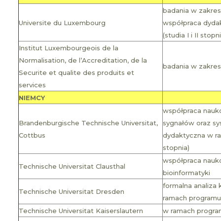
badania w zakresi
Universite du Luxembourg
współpraca dyda
(studia I i II stopn
Institut Luxembourgeois de la
Normalisation, de l’Accreditation, de la
badania w zakres
Securite et qualite des produits et
services
NIEMCY
współpraca nauk
Brandenburgische Technische Universitat,
sygnałów oraz s
Cottbus
dydaktyczna w ra
stopnia)
współpraca nauko
Technische Universitat Clausthal
bioinformatyki
formalna analiza
Technische Universitat Dresden
ramach programu
Technische Universitat Kaiserslautern
w ramach programu