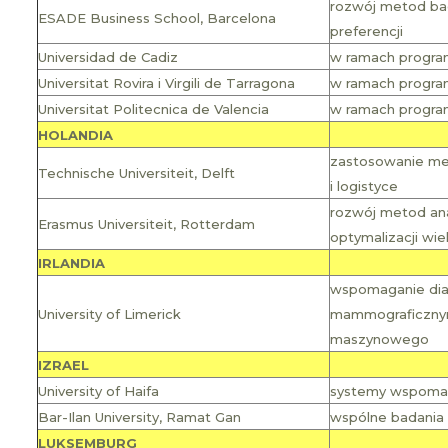
rozwój metod bad
ESADE Business School, Barcelona
preferencji
Universidad de Cadiz
w ramach programu
Universitat Rovira i Virgili de Tarragona
w ramach program
Universitat Politecnica de Valencia
w ramach programu
HOLANDIA
zastosowanie met
Technische Universiteit, Delft
i logistyce
rozwój metod an
Erasmus Universiteit, Rotterdam
optymalizacji wiel
IRLANDIA
wspomaganie di
University of Limerick
mammograficznym
maszynowego
IZRAEL
University of Haifa
systemy wspomaga
Bar-Ilan University, Ramat Gan
wspólne badania 
LUKSEMBURG