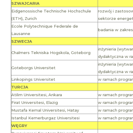
SZWAJCARIA
Eidgenossische Technische Hochschule
rozwój i zastosow
(ETH), Zurich
sektorze energe
Ecole Polytechnique Federale de
badania w zakresi
Lausanne
SZWECJA
inżynieria (wytw
Chalmers Tekniska Hogskola, Goteborg
dydaktyczna w r
inżynieria (wytw
Goteborgs Universitet
dydaktyczna w r
Linkopings Universitet
w ramach programu
TURCJA
Atilim Universitesi, Ankara
w ramach programu
Firat Universitesi, Elazig
w ramach programu
Mustafa Kemal Universitesi, Hatay
w ramach programu
Istanbul Kemerburgaz Universitesi
w ramach program
WĘGRY