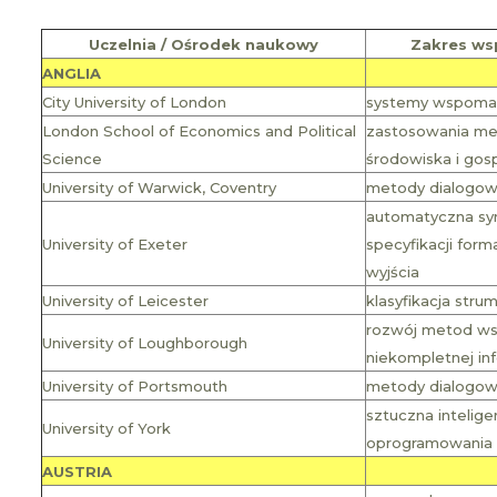
Uczelnia / Ośrodek naukowy
Zakres ws
ANGLIA
City University of London
systemy wspomaga
London School of Economics and Political
zastosowania met
Science
środowiska i gos
University of Warwick, Coventry
metody dialogowy
automatyczna sy
University of Exeter
specyfikacji for
wyjścia
University of Leicester
klasyfikacja stru
rozwój metod ws
University of Loughborough
niekompletnej inf
University of Portsmouth
metody dialogowy
sztuczna intelig
University of York
oprogramowania p
AUSTRIA