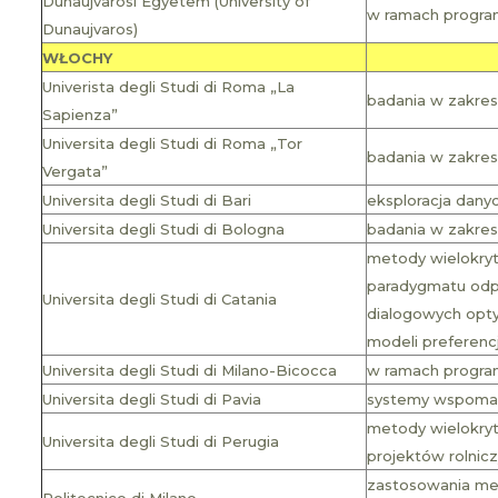
Dunaujvarosi Egyetem (University of
w ramach program
Dunaujvaros)
WŁOCHY
Univerista degli Studi di Roma „La
badania w zakresi
Sapienza”
Universita degli Studi di Roma „Tor
badania w zakresi
Vergata”
Universita degli Studi di Bari
eksploracja dany
Universita degli Studi di Bologna
badania w zakresi
metody wielokry
paradygmatu odp
Universita degli Studi di Catania
dialogowych optym
modeli preferencj
Universita degli Studi di Milano-Bicocca
w ramach programu
Universita degli Studi di Pavia
systemy wspomaga
metody wielokry
Universita degli Studi di Perugia
projektów rolni
zastosowania met
Politecnico di Milano