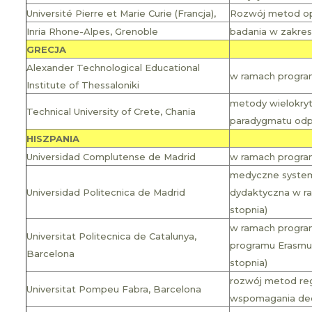
Université Pierre et Marie Curie (Francja),
Rozwój metod opt
Inria Rhone-Alpes, Grenoble
badania w zakres
GRECJA
Alexander Technological Educational
w ramach programu
Institute of Thessaloniki
metody wielokry
Technical University of Crete, Chania
paradygmatu odpo
HISZPANIA
Universidad Complutense de Madrid
w ramach programu
medyczne systemy
Universidad Politecnica de Madrid
dydaktyczna w ra
stopnia)
w ramach programu
Universitat Politecnica de Catalunya,
programu Erasmus
Barcelona
stopnia)
rozwój metod re
Universitat Pompeu Fabra, Barcelona
wspomagania dec