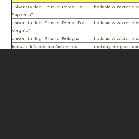
Univerista degli Studi di Roma „La
badania w zakresie b
Sapienza”
Universita degli Studi di Roma „Tor
badania w zakresie b
Vergata”
Universita degli Studi di Bologna
badania w zakresie b
Istituto di Analisi dei Sistemi ed
metody integracji dan
Informatica, Roma
ekspresja genów i da
STANY ZJEDNOCZONE
Bowling Green State University, Ohio,
badania w zakresie b
OH
FACULTY OF COMPUTING AND
TELECOMMUNICATIONS