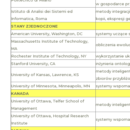
w gospodarce pr
Istituto di Analisi dei Sistemi ed
metody integracj
Informatica, Roma
kopii, ekspresji 
STANY ZJEDNOCZONE
American University, Washington, DC
systemy uczące s
Massachusetts Institute of Technology,
obliczenia ewolu
MA
Rochester Institute of Technology, NY
wykorzystanie u
Stanford University, CA
inżynieria ontolog
metody inteligent
University of Kansas, Lawrence, KS
zbiorów przybliż
University of Minnesota, Minneapolis, MN
systemy wspomaga
KANADA
University of Ottawa, Telfer School of
metody inteligen
Management
University of Ottawa, Hospital Research
systemy wspomaga
Institute