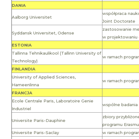
DANIA
współpraca nauk
Aalborg Universitet
Joint Doctorate
zastosowanie met
Syddansk Universitet, Odense
w projektowaniu
ESTONIA
Tallinna Tehnikaulikool (Tallinn University of
w ramach programu 
Technology)
FINLANDIA
University of Applied Sciences,
w ramach program
Hameenlinna
FRANCJA
Ecole Centrale Paris, Laboratoire Genie
wspólne badania 
Industriel
zbiory przybliżon
Universite Paris-Dauphine
programu Erasmus+ 
Universite Paris-Saclay
w ramach programu 