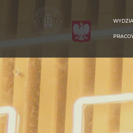
Przejdź
do
treści
WIT
WYDZI
Navigation
PRACO
PL