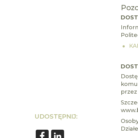
Pozo
DOST
Infor
Polit
KA
DOST
Dostę
komun
przez
Szcze
www.b
UDOSTĘPNIJ:
Osoby
Dział