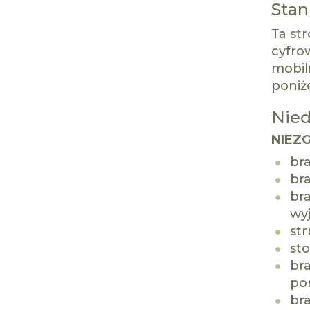
Stan
Ta st
cyfrow
mobil
poniże
Nied
NIEZ
br
br
bra
wy
str
st
bra
po
br