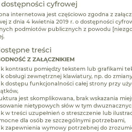
 dostępności cyfrowej
rona internetowa jest częściowo zgodna z załąc
ej z dnia 4 kwietnia 2019 r. o dostępności cyfrow
nych podmiotów publicznych z powodu [niezgo
j.
ostępne treści
GODNOŚĆ Z ZAŁĄCZNIKIEM
ak kontrastu pomiędzy tekstem lub grafikami te
ak obsługi zewnętrznej klawiatury, np. do zmian
k dostępu funkcjonalności całej strony przy uż
jątków,
uktura jest skomplikowana, brak wskazania miej
osowanie nietypowych słów w tym dwuznacznych,
k w treści uzupełnień o streszczenie lub ilustrac
mocne dla osób ze szczególnymi potrzebami,
ak zapewnienia wymowy potrzebnej do zrozumien