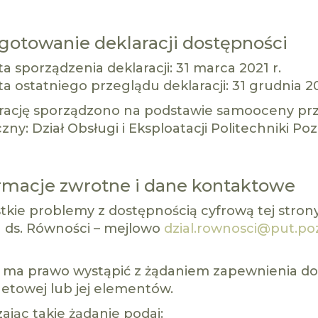
gotowanie deklaracji dostępności
a sporządzenia deklaracji:
31 marca 2021 r.
a ostatniego przeglądu deklaracji:
31 grudnia 20
rację sporządzono na podstawie samooceny pr
zny: Dział Obsługi i Eksploatacji Politechniki Poz
rmacje zwrotne i dane kontaktowe
tkie problemy z dostępnością cyfrową tej stron
u ds. Równości
– mejlowo
dzial.rownosci@put.po
 ma prawo wystąpić z żądaniem zapewnienia dos
netowej lub jej elementów.
ając takie żądanie podaj: