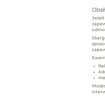
Obsł
Jeżel
zapew
odmow
Skarg
sposo
zapew
Ewent
Rek
Adr
me
Możes
inter