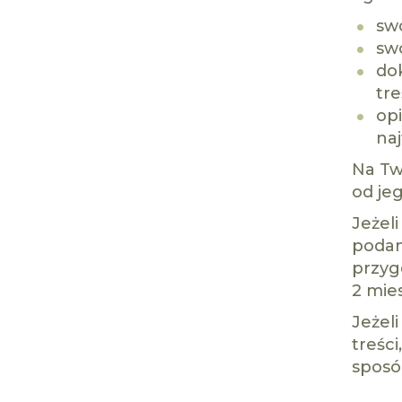
swo
sw
dok
tre
opi
na
Na Tw
od je
Jeżeli
podam
przyg
2 mies
Jeżel
treśc
sposó