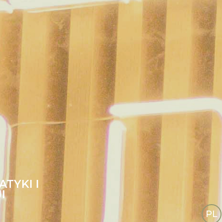
TYKI I
I
PL