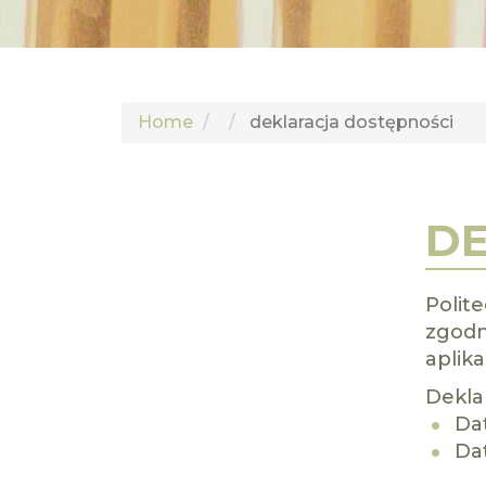
Home
deklaracja dostępności
DE
Polit
zgodn
aplik
Dekla
Dat
Dat