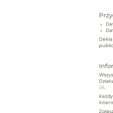
Przy
Dat
Dat
Dekla
public
Info
Wszys
Dział
58
.
Każdy
inter
Zgłasz