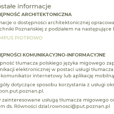
stałe informacje
ĘPNOŚĆ ARCHITEKTONICZNA
macje o dostępności architektonicznej opracow
echniki Poznańskiej z podziałem na następujące l
MPUS PIOTROWO
ĘPNOŚCI KOMUNIKACYJNO-INFORMACYJNE
pność tłumacza polskiego języka migowego za
ikacji elektronicznej w postaci usługi tłumac
 komunikator internetowy lub aplikację mobilną
góły dotyczące sposobu korzystania z usługi okr
on.put.poznan.pl.
 zainteresowane usługą tłumacza migowego on-
em ds. Równości dzial.rownosci@put.poznan.pl