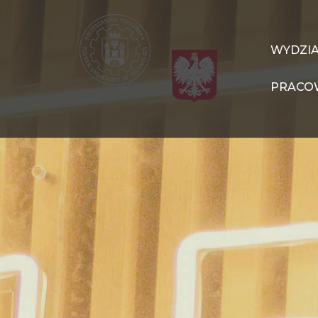
Przejdź
do
treści
WIT
WYDZI
Navigation
PRACO
PL