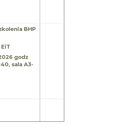
zkolenia BHP
ń EiT
2026 godz
:40, sala A3-