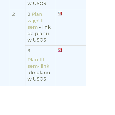
w USOS
2
2
Plan
zajęć II
sem
- link
do planu
w USOS
3
Plan III
sem- link
do planu
w USOS