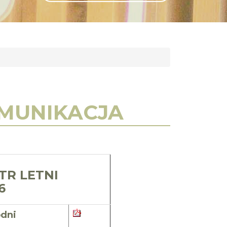
GLI
SH
OMUNIKACJA
TR LETNI
6
odni