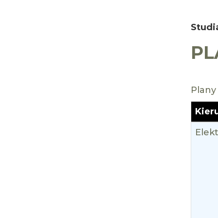
Studi
PL
Plany
Kier
Elek