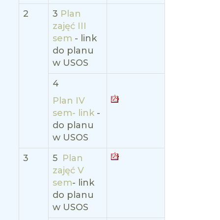
2
3
Plan
zajęć III
sem
- link
do planu
w USOS
4
Plan IV
sem- link
-
do planu
w USOS
3
5
Plan
zajęć V
sem
- link
do planu
w USOS