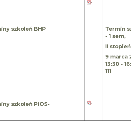
iny szkoleń BHP
Termin s
- 1 sem,
II stopie
9 marca 
13:30 - 16
111
iny szkoleń PiOS-