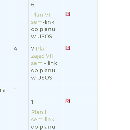
6
Plan VI
sem
-link
do planu
w USOS
4
7
Plan
zajęć VII
sem
- link
do planu
w USOS
nia
1
1
Plan I
sem-link
do planu