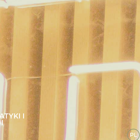
TYKI I
I
PL