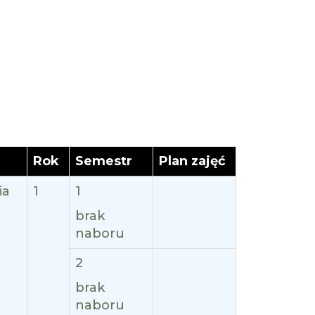
Rok
Semestr
Plan zajęć
ia
1
1
brak
naboru
2
brak
naboru