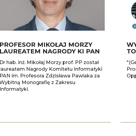
PROFESOR MIKOŁAJ MORZY
WY
LAUREATEM NAGRODY KI PAN
TO
Dr hab. inż. Mikołaj Morzy prof. PP został
"(G
laureatem Nagrody Komitetu Informatyki
Pro
PAN im. Profesora Zdzisława Pawlaka za
Opp
Wybitną Monografię z Zakresu
Informatyki.