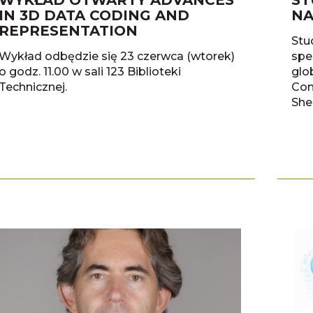
WYKŁAD OTWARTY ADVANCES
ST
IN 3D DATA CODING AND
NA
REPRESENTATION
Stu
Wykład odbędzie się 23 czerwca (wtorek)
spe
o godz. 11.00 w sali 123 Biblioteki
glo
Technicznej.
Com
She