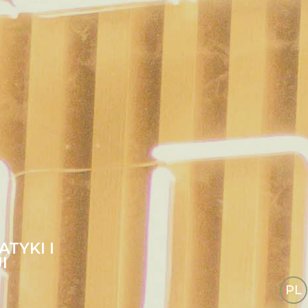
TYKI I
I
PL