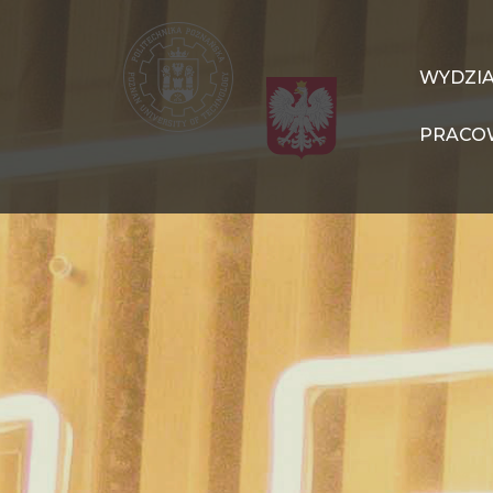
Przejdź
do
treści
WIT
WYDZI
Navigation
PRACO
PL