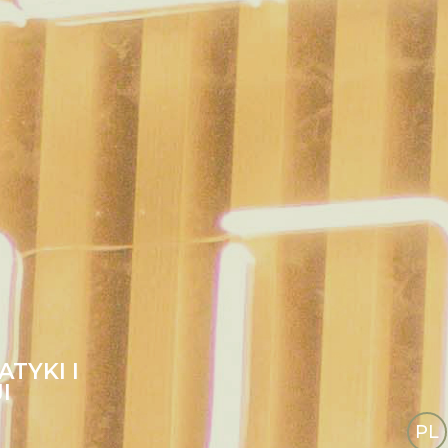
TYKI I
I
PL