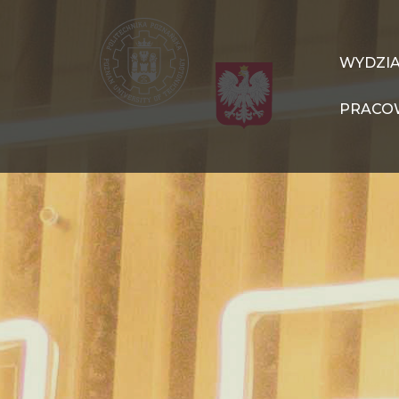
Przejdź
do
treści
WIT
WYDZI
Navigation
PRACO
PL