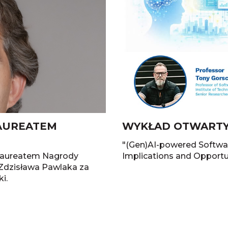
AUREATEM
WYKŁAD OTWARTY
"(Gen)AI-powered Software
ł laureatem Nagrody
Implications and Opportu
 Zdzisława Pawlaka za
i.