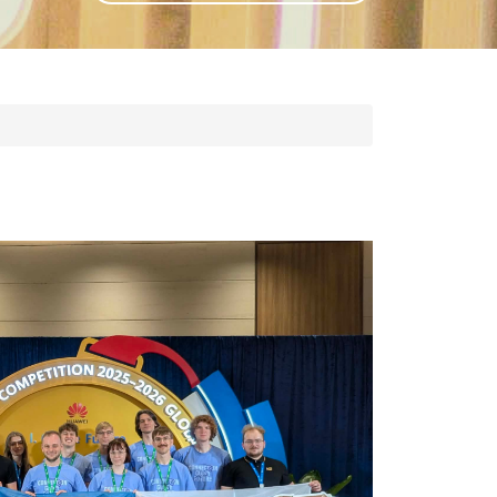
GLI
SH