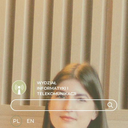
WYDZIAŁ
INFORMATYKI I
TELEKOMUNIKACJI
Search
Search
PL
EN