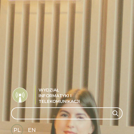
WYDZIAŁ
INFORMATYKI I
TELEKOMUNIKACJI
Search
Search
PL
EN