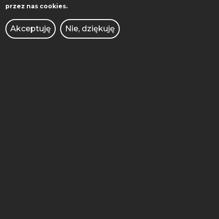
przez nas cookies.
BIBLIOTEKA
WYDAWNICTWO
Akceptuję
Nie, dziękuję
WSPÓŁPRACA
MIĘDZYNARODOWA
AKADEMICKI INKUBATOR
PRZEDSIĘBIORCZOŚCI
POLITECHNIKA INNOWACJE
KONKURSY DLA NAUCZYCIELI
OFERTY PRACY
ZAMÓWIENIA PUBLICZNE
INTRANET
BRANDSHOP
BIURO DS. OSÓB
NIEPEŁNOSPRAWNYCH
UCZELNIANE CENTRUM KULTURY