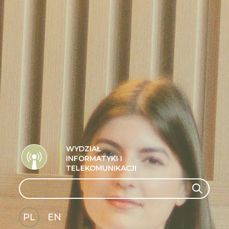
WYDZIAŁ
INFORMATYKI I
TELEKOMUNIKACJI
Search
Search
PL
EN