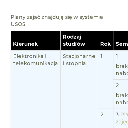
Plany zająć znajdują się w systemie
USOS
Rodzaj
Kierunek
studiów
Rok
Sem
Elektronika i
Stacjonarne
1
1
telekomunikacja
I stopnia
brak
nab
2
brak
nab
2
3
Pl
zajęć