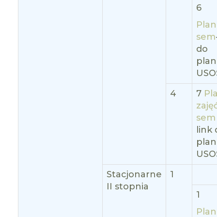
6
Plan
sem
do
pla
USO
4
7
Pl
zajęć
sem
link
pla
USO
Stacjonarne
1
II stopnia
1
Plan