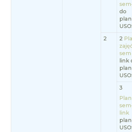
sem-
do
pla
USO
2
2
Pl
zajęć
sem
link
pla
USO
3
Plan 
sem
link
pla
USO