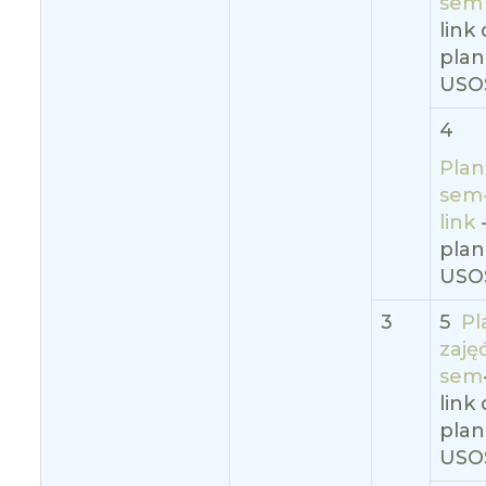
se
link
pla
USO
4
Plan
sem
link
pla
USO
3
5
Pl
zaję
sem
link
pla
USO