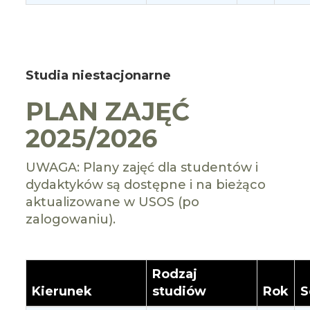
Studia niestacjonarne
PLAN ZAJĘĆ
2025/2026
UWAGA: Plany zajęć dla studentów i
dydaktyków są dostępne i na bieżąco
aktualizowane w USOS (po
zalogowaniu).
Rodzaj
Kierunek
studiów
Rok
S