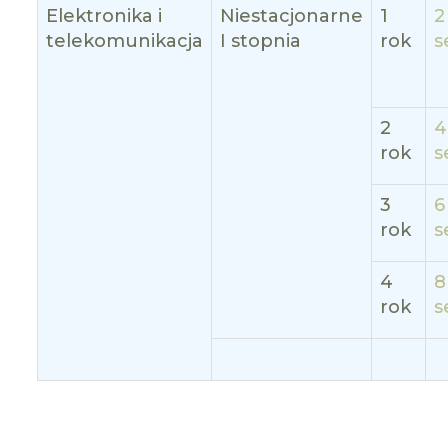
Elektronika i
Niestacjonarne
1
2
telekomunikacja
I stopnia
rok
s
2
4
rok
s
3
6
rok
s
4
8
rok
s