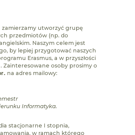
ia zamierzamy utworzyć grupę
rych przedmiotów (np. do
angielskim. Naszym celem jest
ego, by lepiej przygotować naszych
ogramu Erasmus, a w przyszłości
. Zainteresowane osoby prosimy o
br.
na adres mailowy:
emestr
ierunku Informatyka.
ia stacjonarne I stopnia,
gramowania, w ramach którego