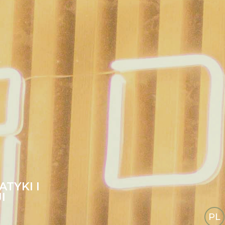
TYKI I
I
PL