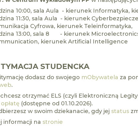
r.
w Centrum Wykładowym PP
w następujących
zina 10:00, sala Aula - kierunek Informatyka, k
zina 11:30, sala Aula - kierunek Cyberbezpiecz
munikacja Cyfrowa, kierunek Teleinformatyka,
zina 13:00, sala 8 - kierunek Microelectronics
munication, kierunek Artificial Intelligence
ITYMACJA STUDENCKA
tymację dodasz do swojego
mObywatela
za po
web
.
i chcesz otrzymać ELS (czyli Elektroniczną Legi
 opłatę
(dostępne od 01.10.2026).
dbierzesz w swoim dziekanacie, gdy jej
status
zmi
j informacji na
stronie