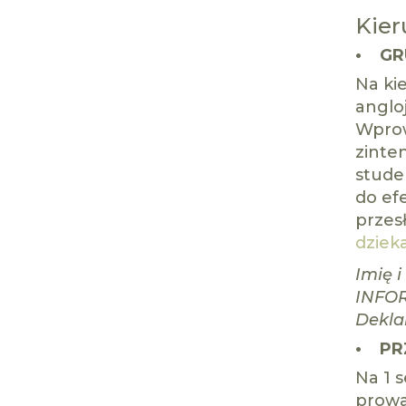
Kie
• GR
Na ki
anglo
Wprow
zinte
stude
do ef
przesł
dziek
Imię 
INFOR
Dekla
• PR
Na 1 
prowa