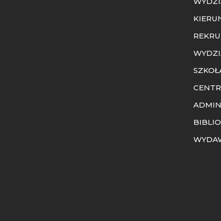
WYDZI
KIERU
REKRU
WYDZI
SZKOŁ
CENTR
ADMIN
BIBLI
WYDA