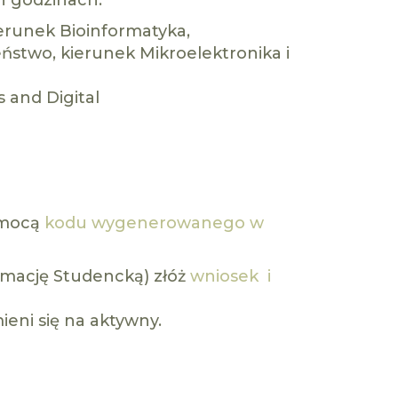
 godzinach:
ierunek Bioinformatyka,
eństwo, kierunek Mikroelektronika i
 and Digital
mocą
kodu wygenerowanego w
tymację Studencką) złóż
wniosek i
eni się na aktywny.