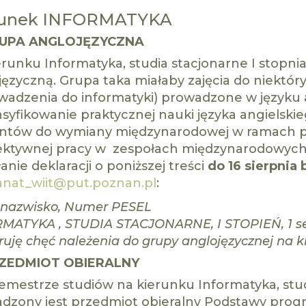
runek INFORMATYKA
UPA ANGLOJĘZYCZNA
erunku Informatyka, studia stacjonarne I stopn
języczną. Grupa taka miałaby zajęcia do niektó
adzenia do informatyki) prowadzone w języku 
nsyfikowanie praktycznej nauki języka angielski
ntów do wymiany międzynarodowej w ramach pr
ektywnej pracy w zespołach międzynarodowych
anie deklaracji o poniższej treści
do 16 sierpnia 
anat_wiit@put.poznan.pl
:
i nazwisko, Numer PESEL
MATYKA , STUDIA STACJONARNE, I STOPIEŃ, 1 s
ruję chęć należenia do grupy anglojęzycznej na k
ZEDMIOT OBIERALNY
semestrze studiów na kierunku Informatyka, stud
dzony jest przedmiot obieralny Podstawy pro