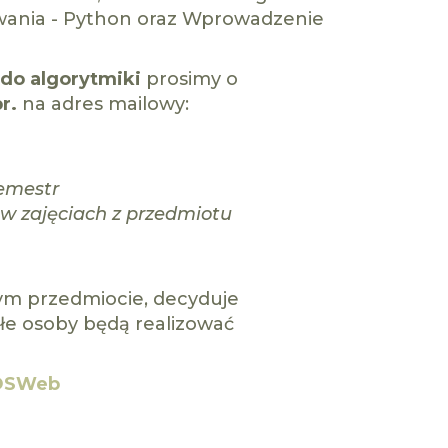
wania - Python oraz Wprowadzenie
do algorytmiki
prosimy o
r.
na adres mailowy:
emestr
w zajęciach z przedmiotu
tym przedmiocie, decyduje
ałe osoby będą realizować
OSWeb