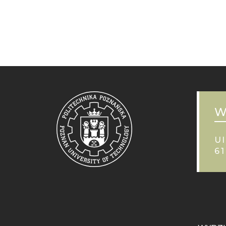
W
Ul
6