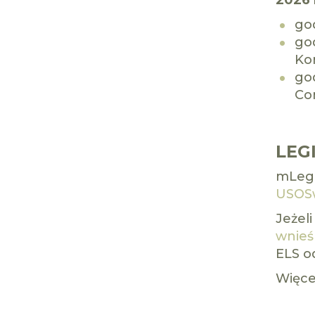
2026 
god
god
Ko
god
Com
LEG
mLegi
USOS
Jeżel
wnieś
ELS o
Więce